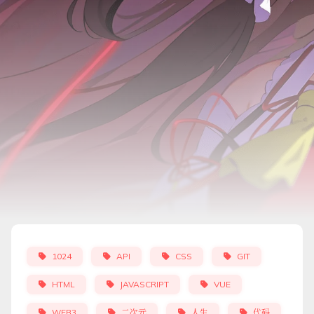
1024
API
CSS
GIT
HTML
JAVASCRIPT
VUE
WEB3
二次元
人生
代码