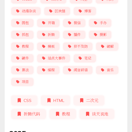
动漫杂谈
区块链
博客
图包
开箱
微信
手办
抓包
折腾
插件
摄影
教程
模板
猝不及防
破解
硬件
站点大事件
笔记
算法
编程
闲言碎语
音乐
项目
CSS
HTML
二次元
折腾代码
教程
谈天说地