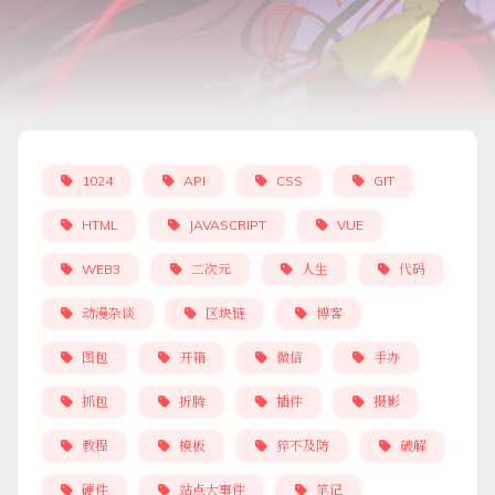
1024
API
CSS
GIT
HTML
JAVASCRIPT
VUE
WEB3
二次元
人生
代码
动漫杂谈
区块链
博客
图包
开箱
微信
手办
抓包
折腾
插件
摄影
教程
模板
猝不及防
破解
硬件
站点大事件
笔记