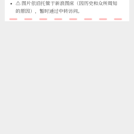
⚠️ 图片依旧托管于新浪图床（因历史和众所周知
的原因），暂时通过中转访问。
📡
访问体验地址
：

👉
https://random.moejue.cn
注：因众所周知的原因，全球加速区（不含中国大陆）