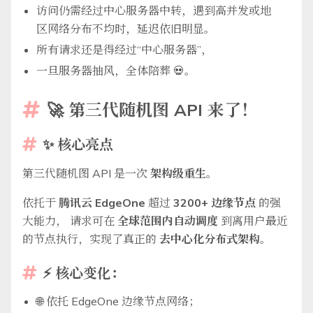
访问仍需经过中心服务器中转，遇到高并发或地
区网络分布不均时，延迟依旧明显。
所有请求还是得经过“中心服务器”，
一旦服务器抽风，全体陪葬 💀。
🚀 第三代随机图 API 来了！

✨ 核心亮点

第三代随机图 API 是一次
架构级重生
。
依托于
腾讯云 EdgeOne
超过
3200+ 边缘节点
的强
大能力， 请求可在
全球范围内自动调度
到离用户最近
的节点执行，实现了真正的
去中心化分布式架构
。
⚡️
核心变化：

🌐 依托 EdgeOne 边缘节点网络；