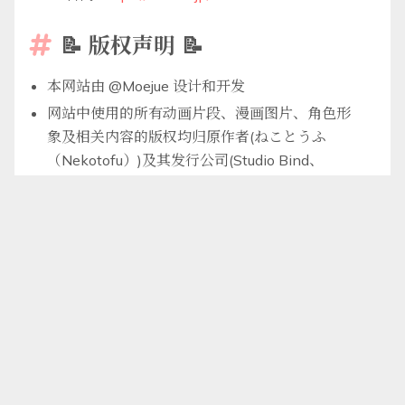
📝 版权声明 📝

本网站由 @Moejue 设计和开发
网站中使用的所有动画片段、漫画图片、角色形
象及相关内容的版权均归原作者(ねことうふ
（Nekotofu）)及其发行公司(Studio Bind、
Ichijinsha)所有
如有侵权，请通过以上联系方式告知，我会立即
删除相关内容
GNU GENERAL PUBLIC LICENSE Version 2
Copyright © 2025 MoeJue. All rights reserved.
💌 特别感谢 💌

感谢所有喜欢緒山まひろ的朋友们！(●’◡’●)