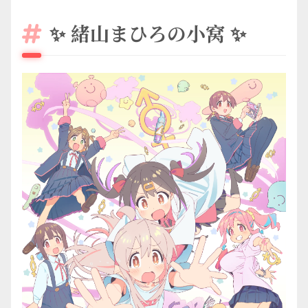
✨ 緒山まひろの小窝 ✨
