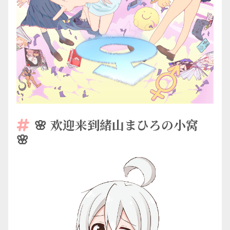
🌸 欢迎来到緒山まひろの小窝

🌸