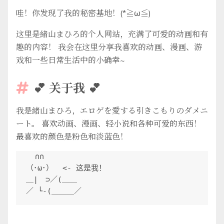
哇！你发现了我的秘密基地！(*≧ω≦)
这里是緒山まひろ的个人网站，充满了可爱的动画和有
趣的内容！ 我会在这里分享我喜欢的动画、漫画、游
戏和一些日常生活中的小确幸~
💕 关于我 💕

我是緒山まひろ，エロゲを愛する引きこもりのダメニ
ート。 喜欢动画、漫画、轻小说和各种可爱的东西！
最喜欢的颜色是粉色和淡蓝色！
  ∩∩

（･ω･）  <- 这是我！

＿|　⊃／(＿＿
